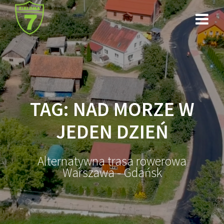
Przejdź
do
treści
TAG:
NAD MORZE W
JEDEN DZIEŃ
Alternatywna trasa rowerowa
Warszawa - Gdańsk