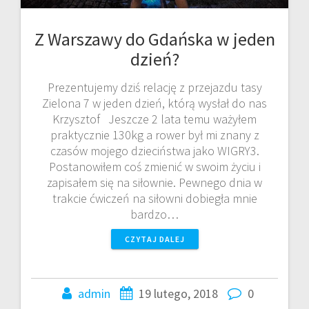
Z Warszawy do Gdańska w jeden
dzień?
Prezentujemy dziś relację z przejazdu tasy
Zielona 7 w jeden dzień, którą wysłał do nas
Krzysztof ​​​​​​​​​​​​​​​​​​ Jeszcze 2 lata temu ważyłem
praktycznie 130kg a rower był mi znany z
czasów mojego dzieciństwa jako WIGRY3.
Postanowiłem coś zmienić w swoim życiu i
zapisałem się na siłownie. Pewnego dnia w
trakcie ćwiczeń na siłowni dobiegła mnie
bardzo…
CZYTAJ DALEJ
admin
19 lutego, 2018
0