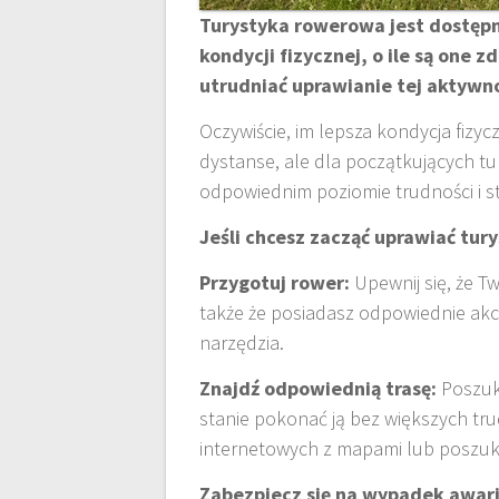
Turystyka rowerowa jest dostępn
kondycji fizycznej, o ile są one 
utrudniać uprawianie tej aktywno
Oczywiście, im lepsza kondycja fizyc
dystanse, ale dla początkujących t
odpowiednim poziomie trudności i s
Jeśli chcesz zacząć uprawiać tur
Przygotuj rower:
Upewnij się, że T
także że posiadasz odpowiednie akce
narzędzia.
Znajdź odpowiednią trasę:
Poszuka
stanie pokonać ją bez większych trud
internetowych z mapami lub poszuk
Zabezpiecz się na wypadek awari