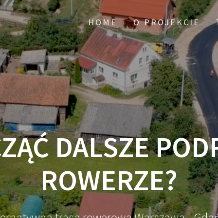
HOME
O PROJEKCIE
CZĄĆ DALSZE POD
ROWERZE?
ternatywna trasa rowerowa Warszawa - Gda