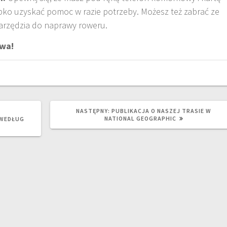
bko uzyskać pomoc w razie potrzeby. Możesz też zabrać ze
arzędzia do naprawy roweru.
twa!
NASTĘPNY
NASTĘPNY:
PUBLIKACJA O NASZEJ TRASIE W
WPIS:
NATIONAL GEOGRAPHIC
 WEDŁUG