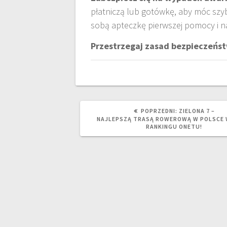
płatniczą lub gotówkę, aby móc szy
sobą apteczkę pierwszej pomocy i n
Przestrzegaj zasad bezpieczeńs
POPRZEDNI
POPRZEDNI:
ZIELONA 7 –
WPIS:
NAJLEPSZĄ TRASĄ ROWEROWĄ W POLSCE
RANKINGU ONETU!