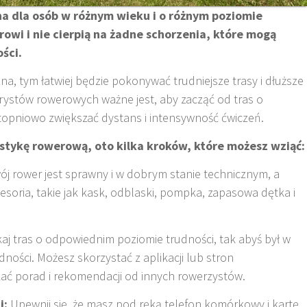
a dla osób w różnym wieku i o różnym poziomie
zdrowi i nie cierpią na żadne schorzenia, które mogą
ści.
zna, tym łatwiej będzie pokonywać trudniejsze trasy i dłuższe
urystów rowerowych ważne jest, aby zacząć od tras o
topniowo zwiększać dystans i intensywność ćwiczeń.
ystykę rowerową, oto kilka kroków, które możesz wziąć:
wój rower jest sprawny i w dobrym stanie technicznym, a
soria, takie jak kask, odblaski, pompka, zapasowa dętka i
j tras o odpowiednim poziomie trudności, tak abyś był w
ności. Możesz skorzystać z aplikacji lub stron
ać porad i rekomendacji od innych rowerzystów.
i:
Upewnij się, że masz pod ręką telefon komórkowy i kartę