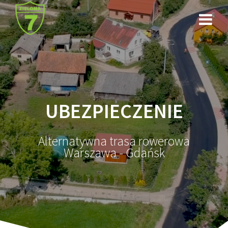
Przejdź
do
treści
UBEZPIECZENIE
Alternatywna trasa rowerowa
Warszawa - Gdańsk