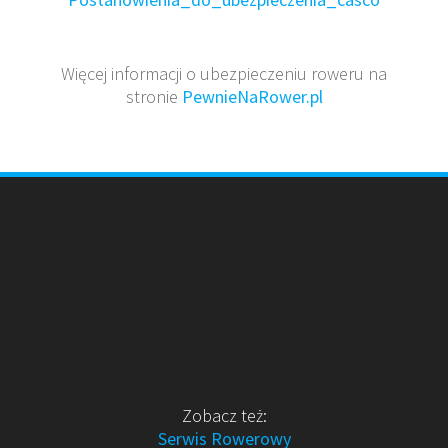
Więcej informacji o ubezpieczeniu roweru na
stronie
PewnieNaRower.pl
Zobacz też:
Serwis Rowerowy