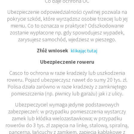
Co daje ochrona OC
Ubezpieczenie odpowiedzialności cywilnej pozwala na
pokrycie szkód, które wyrządzisz osobie trzeciej lub jej
mieniu. Co to oznacza w praktyce? Odszkodowanie
zostanie wypłacone np. gdy spowodujesz wypadek,
zarysujesz samochód, wjedziesz w pieszego.
Złóż wniosek
klikając tutaj
Ubezpieczenie roweru
Casco to ochrona w razie kradzieży lub uszkodzenia
roweru. Pojazd ubezpieczysz nawet do sumy 20 tys. zł.
Polisa działa zarówno w razie kradzieży z zamkniętego
pomieszczenia (np. piwnicy lub garażu) jak i z ulicy.
Ubezpieczyciel wymaga jedynie podstawowych
zabezpieczeń: w przypadku pomieszczenia wystarczy
zamek lub kłódka wielozastawkowa; w przypadku
rowerów do 3 tys. zł zapięcia na linkę, stalową, spiralną,
pancerną, łańcuchy z zamkiem, zapięcia kabłąkowe z