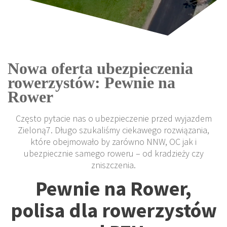
Nowa oferta ubezpieczenia
rowerzystów: Pewnie na
Rower
Często pytacie nas o ubezpieczenie przed wyjazdem
Zieloną7. Długo szukaliśmy ciekawego rozwiązania,
które obejmowało by zarówno NNW, OC jak i
ubezpiecznie samego roweru – od kradzieży czy
zniszczenia.
Pewnie na Rower,
polisa dla rowerzystów