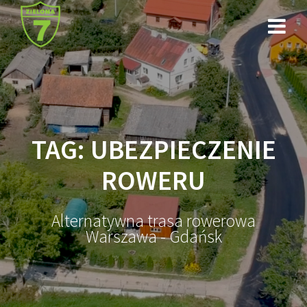
Przejdź
do
treści
TAG:
UBEZPIECZENIE
ROWERU
Alternatywna trasa rowerowa
Warszawa - Gdańsk