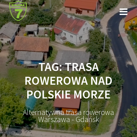
Przejdź
do
treści
TAG:
TRASA
ROWEROWA NAD
POLSKIE MORZE
Alternatywna trasa rowerowa
Warszawa - Gdańsk