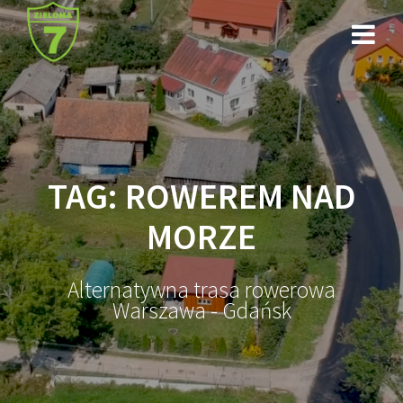
Przejdź
do
treści
TAG:
ROWEREM NAD
MORZE
Alternatywna trasa rowerowa
Warszawa - Gdańsk