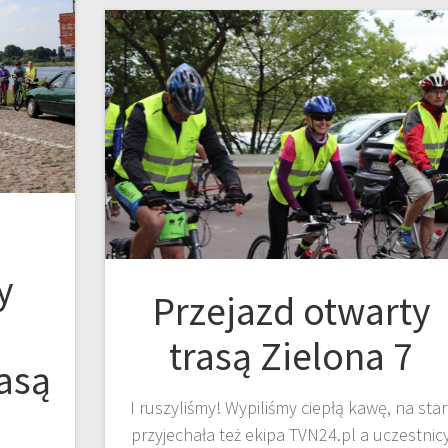
y
Przejazd otwarty
trasą Zielona 7
asą
I ruszyliśmy! Wypiliśmy ciepłą kawę, na star
przyjechała też ekipa TVN24.pl a uczestnic