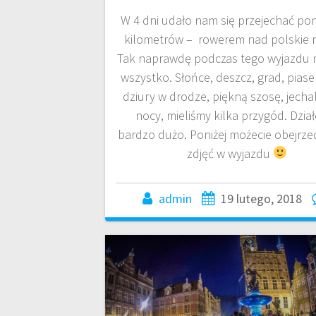
W 4 dni udało nam się przejechać po
kilometrów – rowerem nad polskie 
Tak naprawdę podczas tego wyjazdu 
wszystko. Słońce, deszcz, grad, piase
dziury w drodze, piękną szosę, jecha
nocy, mieliśmy kilka przygód. Dział
bardzo dużo. Poniżej możecie obejrzeć
zdjęć w wyjazdu
admin
19 lutego, 2018