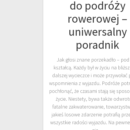
do podróży
rowerowej –
uniwersalny
poradnik
Jak głosi znane porzekadło – podro
kształcą. Każdy był w życiu na bliżs
dalszej wycieczce i może przywołać 
wspomnienia z wyjazdu. Podróże potra
pochłonąć, że czasami stają się spo
życie. Niestety, bywa także odwrot
fatalne zakwaterowanie, towarzystw
jakieś losowe zdarzenie potrafią prze
wszystkie radości wyjazdu. Na pewne