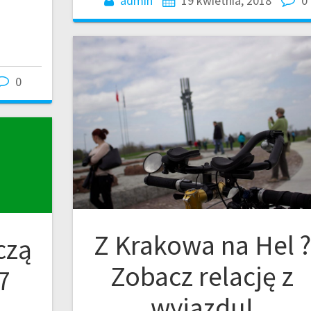
admin
19 kwietnia, 2018
0
0
Z Krakowa na Hel ?
czą
Zobacz relację z
7
wyjazdu!