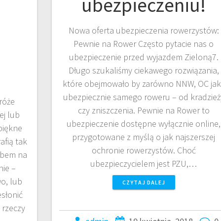
ubezpieczeniu!
Nowa oferta ubezpieczenia rowerzystów:
Pewnie na Rower Często pytacie nas o
ubezpieczenie przed wyjazdem Zieloną7.
Długo szukaliśmy ciekawego rozwiązania,
które obejmowało by zarówno NNW, OC jak 
ubezpiecznie samego roweru – od kradzież
́że
czy zniszczenia. Pewnie na Rower to
zej lub
ubezpieczenie dostępne wyłącznie online,
piękne
przygotowane z myślą o jak najszerszej
fią tak
ochronie rowerzystów. Choć
sobem na
ubezpieczycielem jest PZU,…
nie –
o, lub
CZYTAJ DALEJ
słonić
 rzeczy