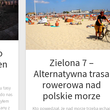
o
Zielona 7 –
en
Alternatywna trasa
rowerowa nad
u tasy
polskie morze
 do nas
ważyłem
nany z
Kto powiedział, że nad morze trzeba jecha