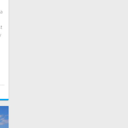
ia
t
y