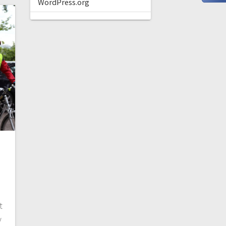
WordPress.org
t
y