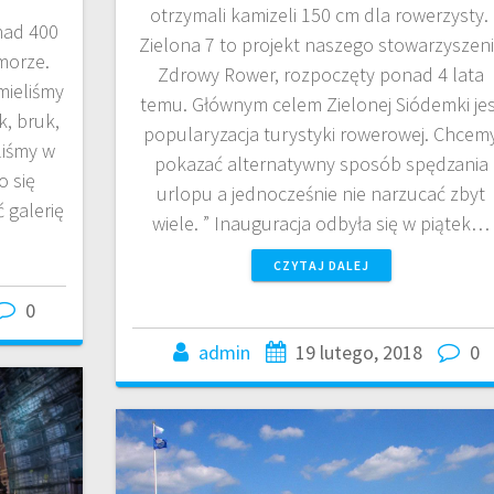
otrzymali kamizeli 150 cm dla rowerzysty.
nad 400
Zielona 7 to projekt naszego stowarzyszen
morze.
Zdrowy Rower, rozpoczęty ponad 4 lata
mieliśmy
temu. Głównym celem Zielonej Siódemki jes
k, bruk,
popularyzacja turystyki rowerowej. Chcem
liśmy w
pokazać alternatywny sposób spędzania
o się
urlopu a jednocześnie nie narzucać zbyt
 galerię
wiele. ” Inauguracja odbyła się w piątek…
CZYTAJ DALEJ
0
admin
19 lutego, 2018
0