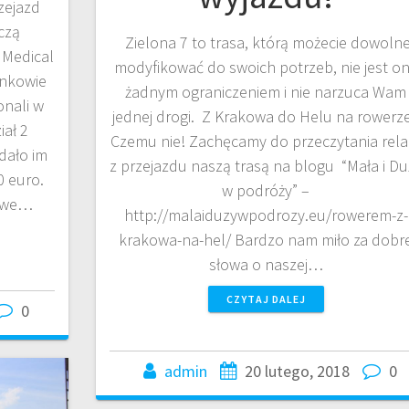
zejazd
czą
Zielona 7 to trasa, którą możecie dowoln
e Medical
modyfikować do swoich potrzeb, nie jest o
onkowie
żadnym ograniczeniem i nie narzuca Wam
onali w
jednej drogi. Z Krakowa do Helu na rowerz
iał 2
Czemu nie! Zachęcamy do przeczytania relac
dało im
z przejazdu naszą trasą na blogu “Mała i Du
0 euro.
w podróży” –
owe…
http://malaiduzywpodrozy.eu/rowerem-z-
krakowa-na-hel/ Bardzo nam miło za dobr
słowa o naszej…
CZYTAJ DALEJ
0
admin
20 lutego, 2018
0