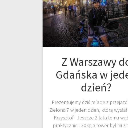
Z Warszawy d
Gdańska w jed
dzień?
Prezentujemy dziś relację z przejazd
Zielona 7 w jeden dzień, którą wysłał
Krzysztof ​​​​​​​​​​​​​​​​​​ Jeszcze 2 lata temu 
praktycznie 130kg a rower był mi z