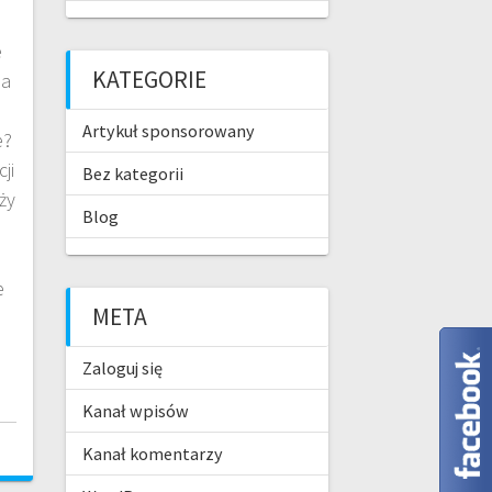
e
KATEGORIE
na
Artykuł sponsorowany
e?
ji
Bez kategorii
ży
Blog
e
META
Zaloguj się
Kanał wpisów
Kanał komentarzy