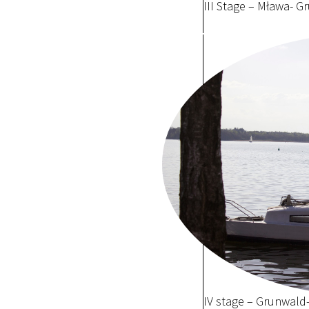
III Stage – Mława- G
IV stage – Grunwald