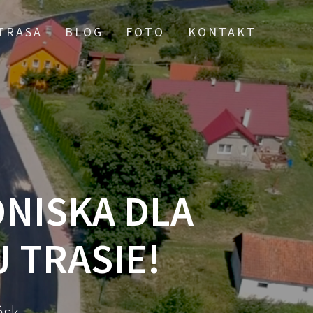
TRASA
BLOG
FOTO
KONTAKT
NISKA DLA
 TRASIE!
ńsk