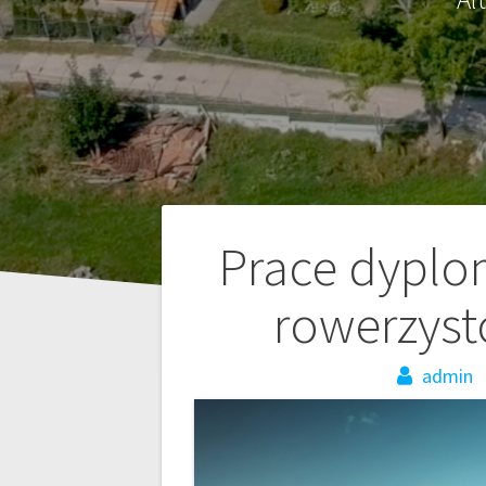
Nawigacja
Prace dyplo
wpisu
rowerzyst
admin