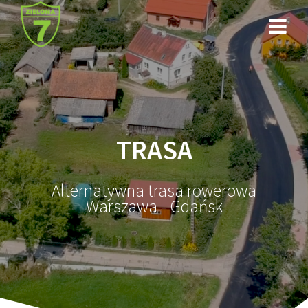
Przejdź
do
treści
TRASA
Alternatywna trasa rowerowa
Warszawa - Gdańsk